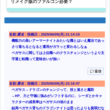
リメイク版のファルコン必要？
名前:
匿名
:
投稿日：2025/06/09(月) 21:14:10
機動力の高いアーマーナイトみたいな職とはいえ魔法であっ
さり落ちるとなると運用がガラッと変わるしなぁ
ペガサスに関しては上位職へのクラスチェンジというより文
字通じ転職って意味合いが強い
返信
名前:
匿名
:
投稿日：2025/06/09(月) 23:16:47
ペガサス→ドラゴンのチェンジって、技と速さと魔防
→HP、力と守備に強みがシフトするのに、シーダとかキャ
ラクターの成長率はペガサスの頃のまま
結局ペガサス育ちのドラゴンナイトは思ったよりも貧弱だな