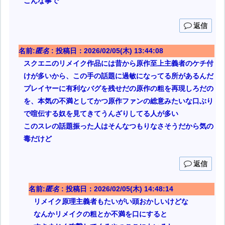
こんな事で
返信
名前:
匿名
:
投稿日：2026/02/05(木) 13:44:08
スクエニのリメイク作品には昔から原作至上主義者のケチ付
けが多いから、この手の話題に過敏になってる所があるんだ
プレイヤーに有利なバグを残せだの原作の粗を再現しろだの
を、本気の不満としてかつ原作ファンの総意みたいな口ぶり
で喧伝する奴を見てきてうんざりしてる人が多い
このスレの話題振った人はそんなつもりなさそうだから気の
毒だけど
返信
名前:
匿名
:
投稿日：2026/02/05(木) 14:48:14
リメイク原理主義者もたいがい頭おかしいけどな
なんかリメイクの粗とか不満を口にすると