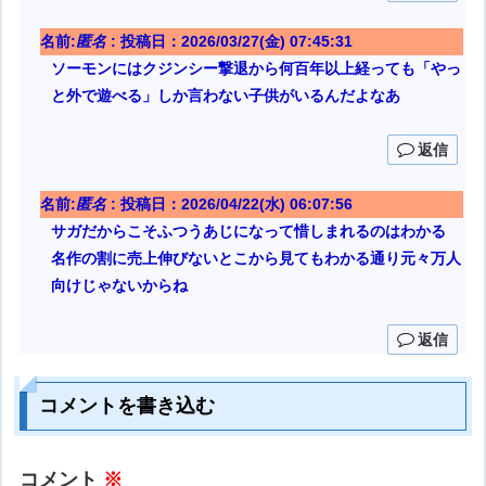
名前:
匿名
:
投稿日：2026/03/27(金) 07:45:31
ソーモンにはクジンシー撃退から何百年以上経っても「やっ
と外で遊べる」しか言わない子供がいるんだよなあ
返信
名前:
匿名
:
投稿日：2026/04/22(水) 06:07:56
サガだからこそふつうあじになって惜しまれるのはわかる
名作の割に売上伸びないとこから見てもわかる通り元々万人
向けじゃないからね
返信
コメントを書き込む
コメント
※