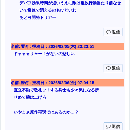
デバフ効果時間が短いうえに敵は複数行動当たり前なせ
いで爆速で消えるのもひどいわ
あと弓開発トリガー
返信
名前:
匿名
:
投稿日：2026/02/05(木) 23:23:51
ドォォォリャー！がないの悲しい
返信
名前:
匿名
:
投稿日：2026/02/06(金) 07:04:15
直立不動で敬礼ッ！する兵士も少々気になる所
せめて腕は上げろ
いやまぁ原作再現ではあるのか…？
返信