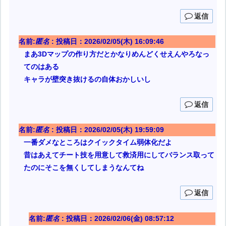
返信
名前:
匿名
:
投稿日：2026/02/05(木) 16:09:46
まあ3Dマップの作り方だとかなりめんどくせえんやろなっ
てのはある
キャラが壁突き抜けるの自体おかしいし
返信
名前:
匿名
:
投稿日：2026/02/05(木) 19:59:09
一番ダメなところはクイックタイム弱体化だよ
昔はあえてチート技を用意して救済用にしてバランス取って
たのにそこを無くしてしまうなんてね
返信
名前:
匿名
:
投稿日：2026/02/06(金) 08:57:12