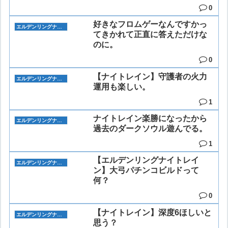
0
好きなフロムゲーなんですかっ
エルデンリングナイトレイン
てきかれて正直に答えただけな
のに。
0
【ナイトレイン】守護者の火力
エルデンリングナイトレイン
運用も楽しい。
1
ナイトレイン楽勝になったから
エルデンリングナイトレイン
過去のダークソウル遊んでる。
1
【エルデンリングナイトレイ
エルデンリングナイトレイン
ン】大弓パチンコビルドって
何？
0
【ナイトレイン】深度6ほしいと
エルデンリングナイトレイン
思う？