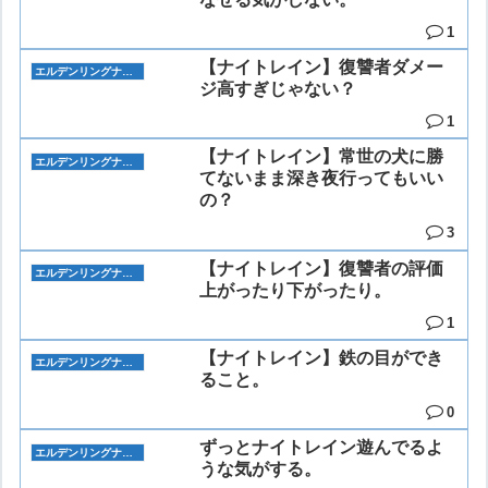
1
【ナイトレイン】復讐者ダメー
エルデンリングナイトレイン
ジ高すぎじゃない？
1
【ナイトレイン】常世の犬に勝
エルデンリングナイトレイン
てないまま深き夜行ってもいい
の？
3
【ナイトレイン】復讐者の評価
エルデンリングナイトレイン
上がったり下がったり。
1
【ナイトレイン】鉄の目ができ
エルデンリングナイトレイン
ること。
0
ずっとナイトレイン遊んでるよ
エルデンリングナイトレイン
うな気がする。