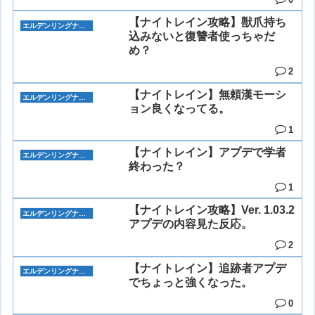
0
【ナイトレイン攻略】獣爪持ち
エルデンリングナイトレイン
込みないと復讐者使っちゃだ
め？
2
【ナイトレイン】無頼漢モーシ
エルデンリングナイトレイン
ョン良くなってる。
1
【ナイトレイン】アプデで学者
エルデンリングナイトレイン
終わった？
1
【ナイトレイン攻略】Ver. 1.03.2
エルデンリングナイトレイン
アプデの内容見た反応。
2
【ナイトレイン】追跡者アプデ
エルデンリングナイトレイン
でちょっと強くなった。
0