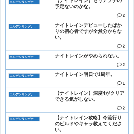
【ナイトレイン】もうアプデの
エルデンリングナイトレイン
予定ないのかな。
2
ナイトレインデビューしたばか
エルデンリングナイトレイン
りの初心者ですが全然分からな
い。
2
ナイトレインがやめられない。
エルデンリングナイトレイン
2
ナイトレイン明日で1周年。
エルデンリングナイトレイン
1
【ナイトレイン】深度4がクリア
エルデンリングナイトレイン
できる気がしない。
2
【ナイトレイン攻略】今流行り
エルデンリングナイトレイン
のビルドやキャラ教えてくださ
い。