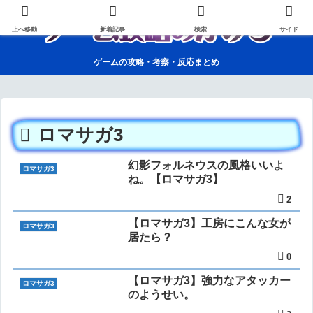
上へ移動
新着記事
検索
サイド
ゲームの攻略・考察・反応まとめ
ロマサガ3
幻影フォルネウスの風格いいよ
ロマサガ3
ね。【ロマサガ3】
2
【ロマサガ3】工房にこんな女が
ロマサガ3
居たら？
0
【ロマサガ3】強力なアタッカー
ロマサガ3
のようせい。