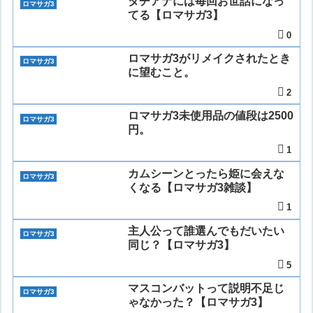
タチアナには毎回お世話になっ
ロマサガ3
てる【ロマサガ3】
0
ロマサガ3がリメイクされたとき
ロマサガ3
に望むこと。
2
ロマサガ3未使用品の値段は2500
ロマサガ3
円。
1
カムシーンとったら姫に会えな
ロマサガ3
くなる【ロマサガ3雑談】
1
主人公って誰選んでもだいたい
ロマサガ3
同じ？【ロマサガ3】
5
マスコンバットって説明不足じ
ロマサガ3
ゃなかった？【ロマサガ3】