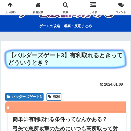
上へ移動
新着記事
検索
サイド
コメント
ゲームの攻略・考察・反応まとめ
【バルダーズゲート3】有利取れるときって
どういうとき？
2024.01.09
バルダーズゲート3
有利
簡単に有利取れる条件ってなんかある？
弓矢で急所攻撃のためにいつも高所取って射