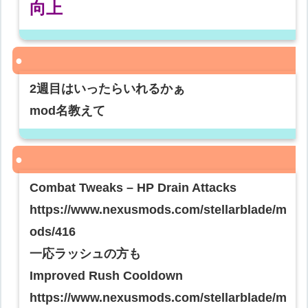
向上
2週目はいったらいれるかぁ
mod名教えて
Combat Tweaks – HP Drain Attacks
https://www.nexusmods.com/stellarblade/m
ods/416
一応ラッシュの方も
Improved Rush Cooldown
https://www.nexusmods.com/stellarblade/m