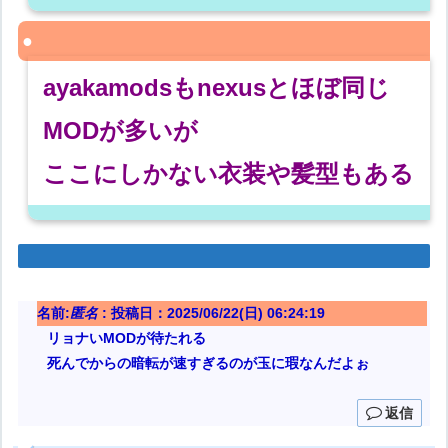
ayakamodsもnexusとほぼ同じ
MODが多いが
ここにしかない衣装や髪型もある
名前:
匿名
:
投稿日：2025/06/22(日) 06:24:19
リョナいMODが待たれる
死んでからの暗転が速すぎるのが玉に瑕なんだよぉ
返信