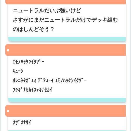
ニュートラルだいぶ強いけど
さすがにまだニュートラルだけでデッキ組む
のはしんどそう？
ｴﾓﾉﾊｯｹﾝｲｸｿﾞｰ
ｷｭｰﾝ
ｵﾚﾆｼﾀｶﾞｴｨ ﾃﾞﾃｺｰｲ ｴﾓﾉﾊｯｹﾝｲｸｿﾞｰ
ﾌｼｷﾞﾅｾｶｲｽﾃｷﾅｾｶｲ
ﾒｻﾞﾒﾅｻｲ