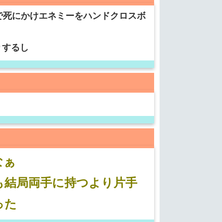
で死にかけエネミーをハンドクロスボ
りするし
なぁ
も結局両手に持つより片手
った