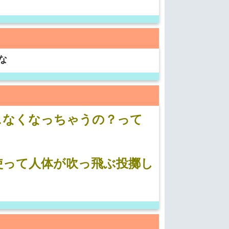
な
スなくなっちゃうの？って
使って人体が吹っ飛ぶ投擲し