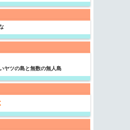
な
いヤツの島と無数の無人島
よ