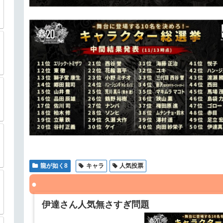
龍が如く8
キャラ
人気投票
伊達さん人気無さすぎ問題