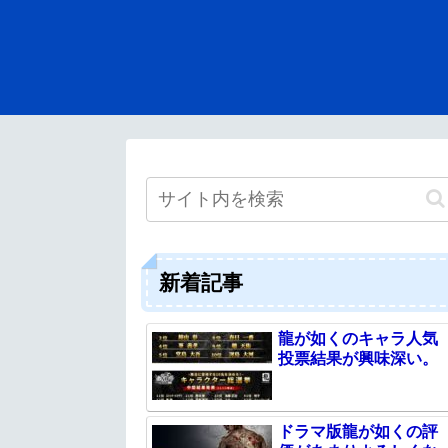
新着記事
龍が如くのキャラ人気
投票結果が興味深い。
ドラマ版龍が如くの評