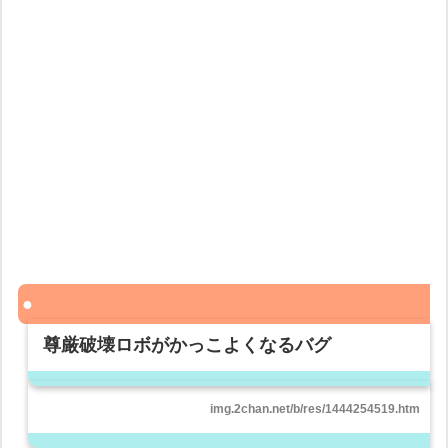
尊厳破壊ロボがかっこよくなるバグ
img.2chan.net/b/res/1444254519.htm