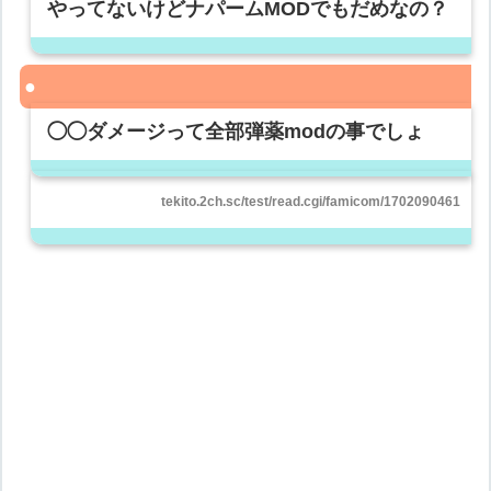
やってないけどナパームMODでもだめなの？
◯◯ダメージって全部弾薬modの事でしょ
tekito.2ch.sc/test/read.cgi/famicom/1702090461