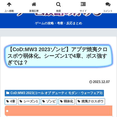
上へ移動
新着記事
検索
サイド
コメント
ゲームの攻略・考察・反応まとめ
【CoD:MW3 2023ゾンビ】アプデ焼夷クロ
スボウ弱体化。シーズン1で4章、ボス強す
ぎでは？
2023.12.07
CoD:MW3 2023(コール オブ デューティ モダン・ウォーフェア3)
4章
シーズン1
ゾンビ
弱体化
焼夷クロスボウ