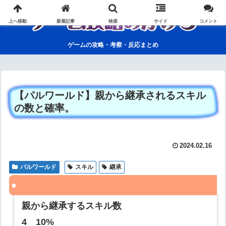
上へ移動
新着記事
検索
サイド
コメント
ゲームの攻略・考察・反応まとめ
【パルワールド】親から継承されるスキル
の数と確率。
2024.02.16
パルワールド
スキル
継承
親から継承するスキル数
4 10%