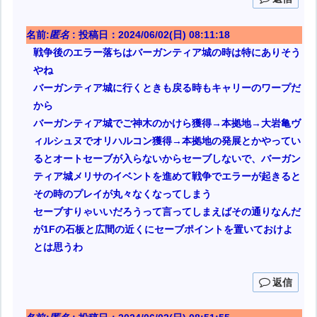
名前:
匿名
:
投稿日：2024/06/02(日) 08:11:18
戦争後のエラー落ちはバーガンティア城の時は特にありそう
やね
バーガンティア城に行くときも戻る時もキャリーのワープだ
から
バーガンティア城でご神木のかけら獲得→本拠地→大岩亀ヴ
ィルシュヌでオリハルコン獲得→本拠地の発展とかやってい
るとオートセーブが入らないからセーブしないで、バーガン
ティア城メリサのイベントを進めて戦争でエラーが起きると
その時のプレイが丸々なくなってしまう
セーブすりゃいいだろうって言ってしまえばその通りなんだ
が1Fの石板と広間の近くにセーブポイントを置いておけよ
とは思うわ
返信