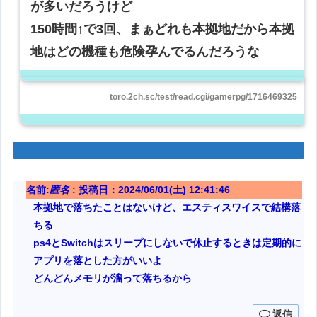
が多いだろうけど
150時間↑で3回、まぁどれも本拠地だから本拠
地はどの機種も危険孕んでるんだろうな
toro.2ch.sc/test/read.cgi/gamerpg/1716469325
名前:
匿名
:
投稿日：2024/06/01(土) 12:41:46
本拠地で落ちたことはないけど、エスティスワイスで結構落
ちる
ps4とSwitchはスリープにしないで休止するときは定期的に
アプリを落とした方がいいよ
どんどんメモリが溜って落ちるから
返信