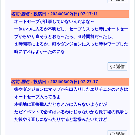
名前:
匿名
:
投稿日：2024/06/02(日) 07:17:11
オートセーブが仕事していないんだよな～
一体いつに入るか不明だし、セーブミスった時にオートセー
ブからやり直そうとおもったら、６時間前だったし、
１時間毎によるか、町やダンジョンに入った時やワープした
時にすればよかったのにな
返信
名前:
匿名
:
投稿日：2024/06/02(日) 07:27:17
街やダンジョンにマップから出入りしたエリチェンのときは
オートセーブ入ってるよ
本拠地に直接飛んだときとかは入らないようだが
ただイベントで必ずはいるわけじゃないから長丁場の戦争し
た後やり直しになったりすると悲惨みたいだけど
返信