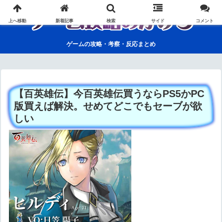
上へ移動
新着記事
検索
サイド
コメント
ゲームの攻略・考察・反応まとめ
【百英雄伝】今百英雄伝買うならPS5かPC
版買えば解決。せめてどこでもセーブが欲
しい