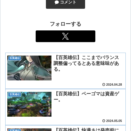
コメント
フォローする
【百英雄伝】ここまでバランス
百英雄伝
調整偏ってるとある意味味があ
る。
2024.04.28
【百英雄伝】ベーゴマは資産ゲ
百英雄伝
ー。
2024.05.05
【百英雄伝】快適さは発売前に
百英雄伝