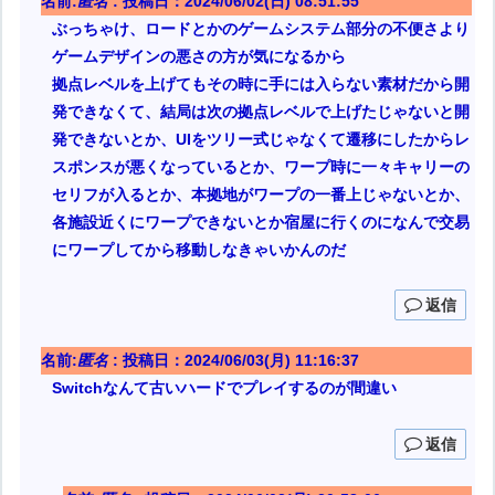
名前:
匿名
:
投稿日：2024/06/02(日) 08:51:55
ぶっちゃけ、ロードとかのゲームシステム部分の不便さより
ゲームデザインの悪さの方が気になるから
拠点レベルを上げてもその時に手には入らない素材だから開
発できなくて、結局は次の拠点レベルで上げたじゃないと開
発できないとか、UIをツリー式じゃなくて遷移にしたからレ
スポンスが悪くなっているとか、ワープ時に一々キャリーの
セリフが入るとか、本拠地がワープの一番上じゃないとか、
各施設近くにワープできないとか宿屋に行くのになんで交易
にワープしてから移動しなきゃいかんのだ
返信
名前:
匿名
:
投稿日：2024/06/03(月) 11:16:37
Switchなんて古いハードでプレイするのが間違い
返信