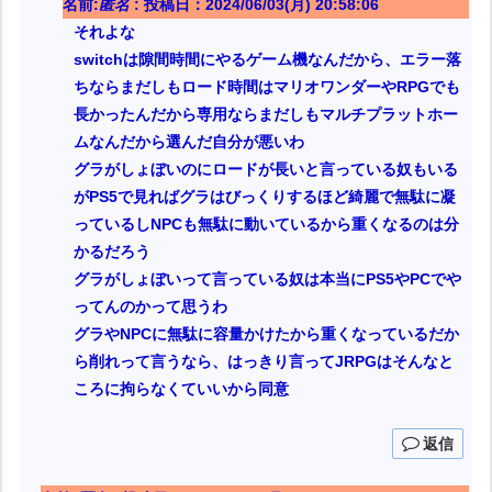
名前:
匿名
:
投稿日：2024/06/03(月) 20:58:06
それよな
switchは隙間時間にやるゲーム機なんだから、エラー落
ちならまだしもロード時間はマリオワンダーやRPGでも
長かったんだから専用ならまだしもマルチプラットホー
ムなんだから選んだ自分が悪いわ
グラがしょぼいのにロードが長いと言っている奴もいる
がPS5で見ればグラはびっくりするほど綺麗で無駄に凝
っているしNPCも無駄に動いているから重くなるのは分
かるだろう
グラがしょぼいって言っている奴は本当にPS5やPCでや
ってんのかって思うわ
グラやNPCに無駄に容量かけたから重くなっているだか
ら削れって言うなら、はっきり言ってJRPGはそんなと
ころに拘らなくていいから同意
返信