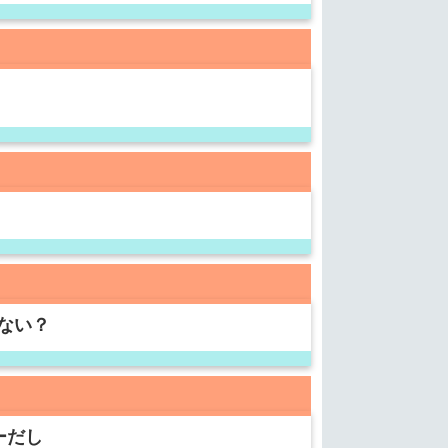
ない？
ーだし