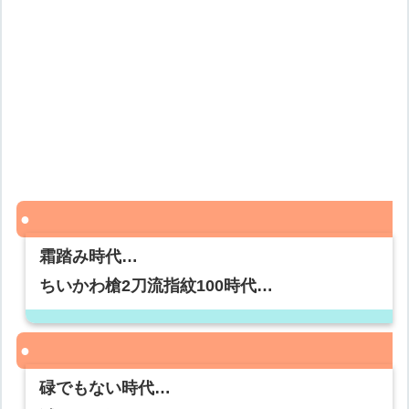
霜踏み時代…
ちいかわ槍2刀流指紋100時代…
碌でもない時代…