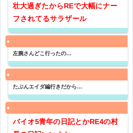
壮大過ぎたからREで大幅にナー
フされてるサラザール
左腕さんどこ行ったの…
たぶんエイダ編行きだから…
バイオ5青年の日記とかRE4の村