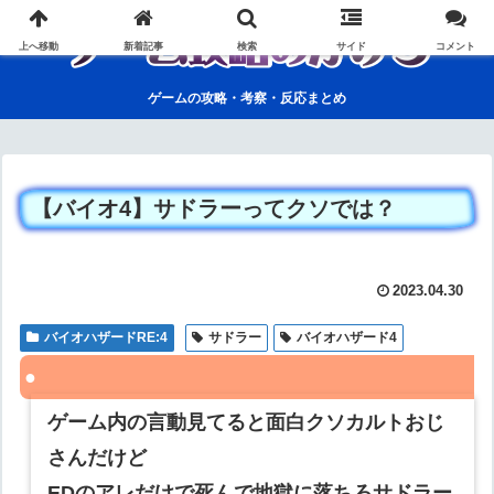
上へ移動
新着記事
検索
サイド
コメント
ゲームの攻略・考察・反応まとめ
【バイオ4】サドラーってクソでは？
2023.04.30
バイオハザードRE:4
サドラー
バイオハザード4
ゲーム内の言動見てると面白クソカルトおじ
さんだけど
EDのアレだけで死んで地獄に落ちろサドラー