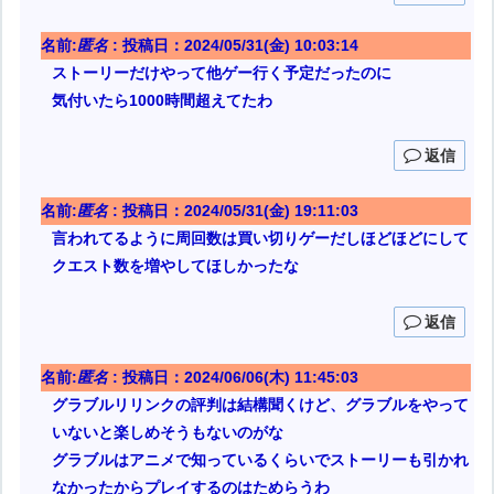
名前:
匿名
:
投稿日：2024/05/31(金) 10:03:14
ストーリーだけやって他ゲー行く予定だったのに
気付いたら1000時間超えてたわ
返信
名前:
匿名
:
投稿日：2024/05/31(金) 19:11:03
言われてるように周回数は買い切りゲーだしほどほどにして
クエスト数を増やしてほしかったな
返信
名前:
匿名
:
投稿日：2024/06/06(木) 11:45:03
グラブルリリンクの評判は結構聞くけど、グラブルをやって
いないと楽しめそうもないのがな
グラブルはアニメで知っているくらいでストーリーも引かれ
なかったからプレイするのはためらうわ