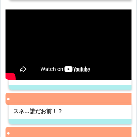
スネ…誰だお前！？