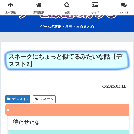
上へ移動
新着記事
検索
サイド
コメント
ゲームの攻略・考察・反応まとめ
スネークにちょっと似てるみたいな話【デ
ススト2】
2025.03.11
デススト2
スネーク
待たせたな