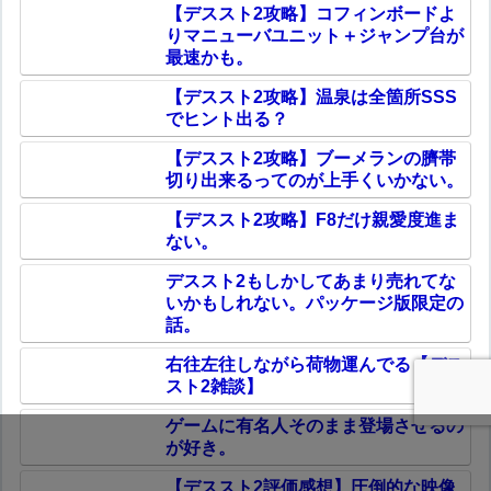
【デススト2攻略】コフィンボードよ
りマニューバユニット＋ジャンプ台が
最速かも。
【デススト2攻略】温泉は全箇所SSS
でヒント出る？
【デススト2攻略】ブーメランの臍帯
切り出来るってのが上手くいかない。
【デススト2攻略】F8だけ親愛度進ま
ない。
デススト2もしかしてあまり売れてな
いかもしれない。パッケージ版限定の
話。
右往左往しながら荷物運んでる【デス
スト2雑談】
ゲームに有名人そのまま登場させるの
が好き。
【デススト2評価感想】圧倒的な映像