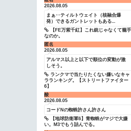
2026.08.05
まぁ‥ティルトウェイト（核融合爆
発）できるガントレットもある...
【FE万紫千紅】これ銃じゃなくて籠
なのか。
匿名
2026.08.05
アルマス以上と以下で順位の変動が激
しそう。
ランクマで当たりたくない嫌いなキャ
ラランキング。【ストリートファイター
6】
酸
2026.08.05
コードNの蜘蛛許さん許さん
【地球防衛軍6】青蜘蛛がマジで大嫌
い。M3でもう詰んでる。