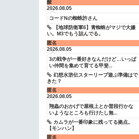
酸
2026.08.05
コードNの蜘蛛許さん
【地球防衛軍6】青蜘蛛がマジで大嫌
い。M3でもう詰んでる。
匿名
2026.08.05
3の戦争が一番好きなんだけど…いっぱ
い仲間を集めて育てる甲斐...
幻想水滸伝スターリープ遊ぶ準備はで
きた？
匿名
2026.08.05
翔蟲のおかげで屋根上とか普段行かな
いようなところも行けたし無...
カムラが一番印象に残ってる拠点。
【モンハン】
匿名