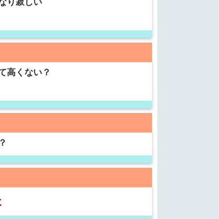
なり寂しい
て高くない？
？
た