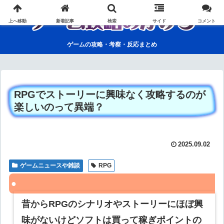
上へ移動
新着記事
検索
サイド
コメント
ゲームの攻略・考察・反応まとめ
RPGでストーリーに興味なく攻略するのが
楽しいのって異端？
2025.09.02
ゲームニュースや雑談
RPG
昔からRPGのシナリオやストーリーにほぼ興
味がないけどソフトは買って稼ぎポイントの