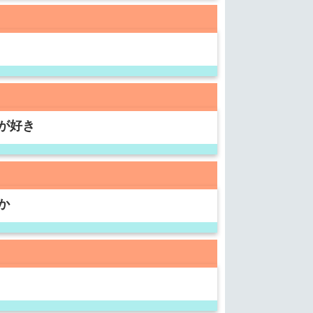
が好き
か