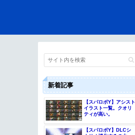
新着記事
【スパロボY】アシス
イラスト一覧。クオリ
ティが高い。
【スパロボY】DLCシ