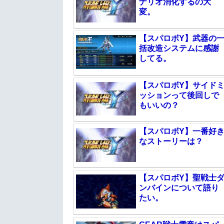
ナリオ消化するの大
変。
【スパロボY】武器の
括改造システムに感謝
してる。
【スパロボY】サイド
ッションって後回しで
もいいの？
【スパロボY】一番好
なストーリーは？
【スパロボY】聖戦士
ンバインについて語り
たい。