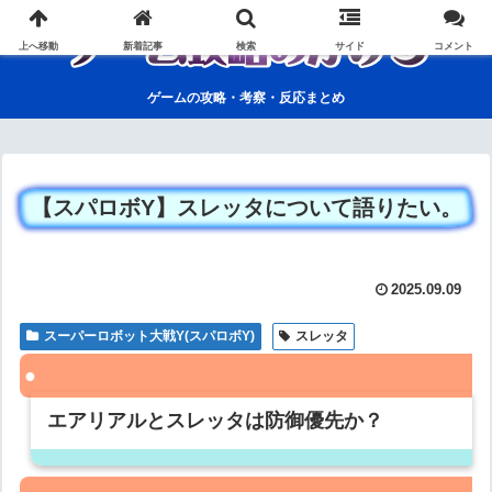
上へ移動
新着記事
検索
サイド
コメント
ゲームの攻略・考察・反応まとめ
【スパロボY】スレッタについて語りたい。
2025.09.09
スーパーロボット大戦Y(スパロボY)
スレッタ
エアリアルとスレッタは防御優先か？