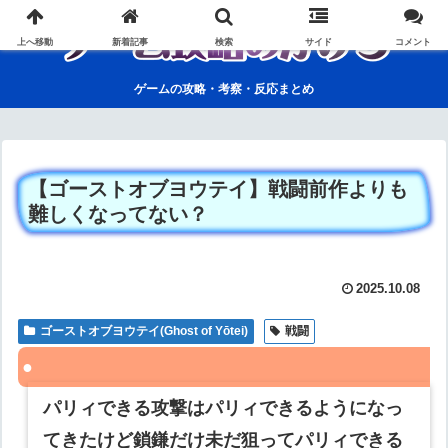
上へ移動
新着記事
検索
サイド
コメント
ゲームの攻略・考察・反応まとめ
【ゴーストオブヨウテイ】戦闘前作よりも
難しくなってない？
2025.10.08
ゴーストオブヨウテイ(Ghost of Yōtei)
戦闘
パリィできる攻撃はパリィできるようになっ
てきたけど鎖鎌だけ未だ狙ってパリィできる