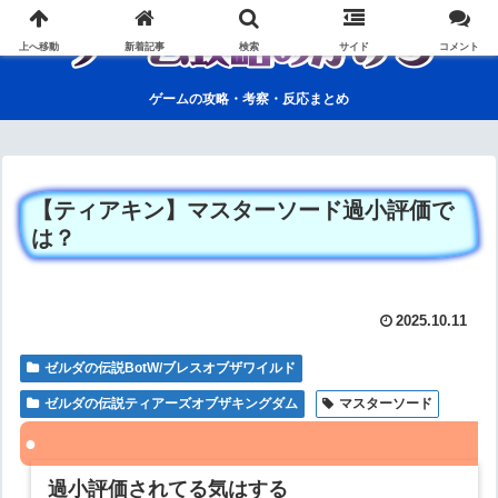
上へ移動
新着記事
検索
サイド
コメント
ゲームの攻略・考察・反応まとめ
【ティアキン】マスターソード過小評価で
は？
2025.10.11
ゼルダの伝説BotW/ブレスオブザワイルド
ゼルダの伝説ティアーズオブザキングダム
マスターソード
過小評価されてる気はする