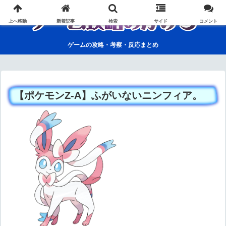
上へ移動
新着記事
検索
サイド
コメント
ゲームの攻略・考察・反応まとめ
【ポケモンZ-A】ふがいないニンフィア。