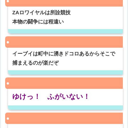
ZAロワイヤルは所詮競技
本物の闘争には程遠い
イーブイは町中に湧きドコロあるからそこで
捕まえるのが楽だぞ
ゆけっ！ ふがいない！