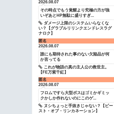
2026.08.07
その時点でもう覚醒より究極の方が強
いぞあとHP無駄に盛りすぎ...
ダメージ上限のシステムいらなくな
い？【グラブルリリンクエンドレスラグ
ナロク】
匿名
2026.08.07
誰にも期待された事のない欠陥品が何
か言ってる
これが物語の真の主人公の救世主。
【FE万紫千紅】
匿名
2026.08.07
フロムですら大型ボスはゴミかギミッ
クかしか作れないのにこのゲ...
ヌシちょっと手抜きじゃない？【ビー
スト・オブ・リンカネーション】