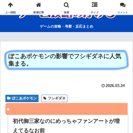
上へ移動
新着記事
検索
サイド
コメント
ゲームの攻略・考察・反応まとめ
ぽこあポケモンの影響でフシギダネに人気
集まる。
2026.03.24
ぽこあポケモン
フシギダネ
初代御三家なのにめっちゃファンアートが増
えてるなお前