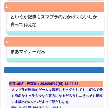
というか記事もスマブラのおかげくらいしか
言ってねえな
まあマイナーだろ
名前:
匿名
:
投稿日：2026/05/17(日) 18:44:38
スマブラが国民的ゲームは流石にギャグとしても、STGで最
も有名なキャラも今なら東方になるだろうし…そもそも最後
に本編出たのいつだよって話だしなぁ
売り上げも国内はそんなにでは？