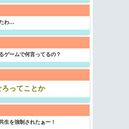
たわ…
るゲームで何言ってるの？
せろってことか
共生を強制されたぁー！