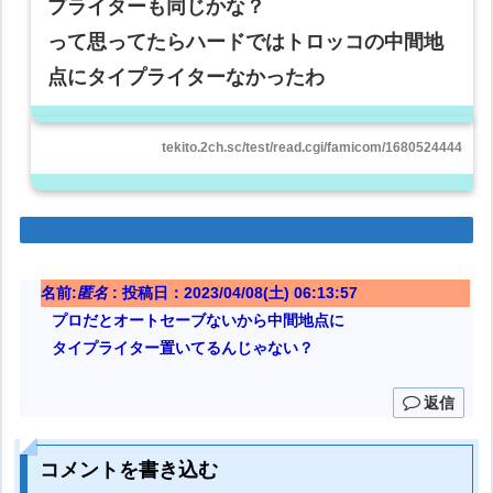
プライターも同じかな？
って思ってたらハードではトロッコの中間地
点にタイプライターなかったわ
tekito.2ch.sc/test/read.cgi/famicom/1680524444
名前:
匿名
:
投稿日：2023/04/08(土) 06:13:57
プロだとオートセーブないから中間地点に
タイプライター置いてるんじゃない？
返信
コメントを書き込む