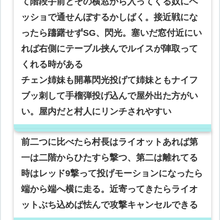
て階段手前とその横窓から入ってくる奴にヘ
ッショで通せんぼするかしばく。接近戦にな
ったら躊躇せずSG、閃光。塞いだ窓付近にい
れば右側にテーブル挟んでルイスが陣取って
くれる時がある
チェン姉妹も開幕閃光投げて姉妹ともナイフ
ブッ刺して手榴弾投げ込んで屋外出た方がい
い。屋内だと村人にリンチされやすい
前二つに比べたら村長はライオットあれば第
一は二階からひたすら撃つ、第二は離れてる
時はレッド9撃って投げモーションになったら
端から端へ横に走る。近寄ってきたらライオ
ットぶち込めば怯んで攻撃キャンセルできる