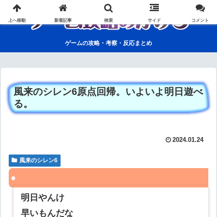
上へ移動
新着記事
検索
サイド
コメント
ゲームの攻略・考察・反応まとめ
風来のシレン6原点回帰。いよいよ明日遊べ
る。
2024.01.24
風来のシレン6
明日やんけ
早いもんだな