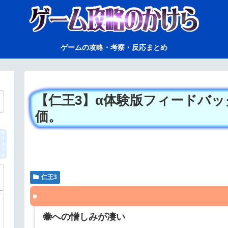
ゲームの攻略・考察・反応まとめ
【仁王3】α体験版フィードバッ
価。
仁王3
🐝への憎しみが凄い