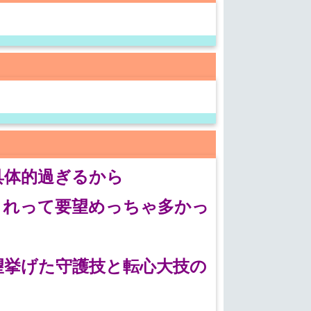
具体的過ぎるから
くれって要望めっちゃ多かっ
望挙げた守護技と転心大技の