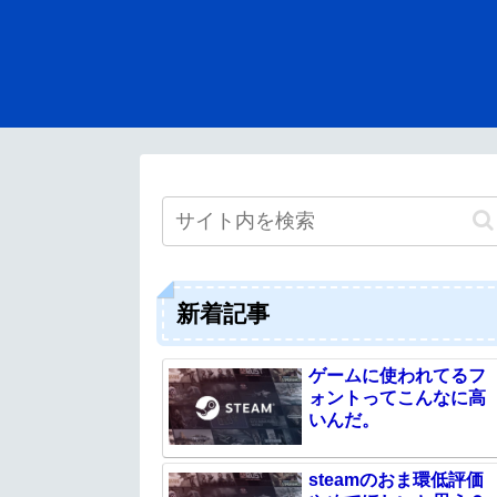
新着記事
ゲームに使われてるフ
ォントってこんなに高
いんだ。
steamのおま環低評価