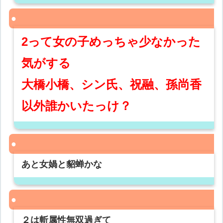
2って女の子めっちゃ少なかった
気がする
大橋小橋、シン氏、祝融、孫尚香
以外誰かいたっけ？
あと女媧と貂蝉かな
２は斬属性無双過ぎて