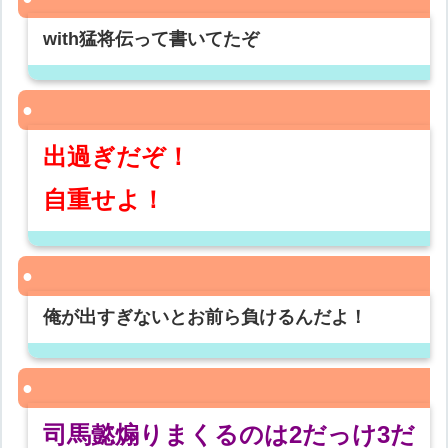
with猛将伝って書いてたぞ
出過ぎだぞ！
自重せよ！
俺が出すぎないとお前ら負けるんだよ！
司馬懿煽りまくるのは2だっけ3だ