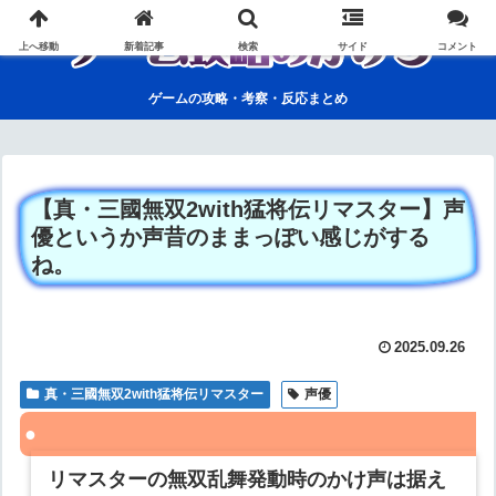
上へ移動
新着記事
検索
サイド
コメント
ゲームの攻略・考察・反応まとめ
【真・三國無双2with猛将伝リマスター】声
優というか声昔のままっぽい感じがする
ね。
2025.09.26
真・三國無双2with猛将伝リマスター
声優
リマスターの無双乱舞発動時のかけ声は据え