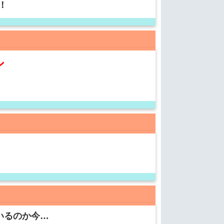
！
ン
いるのか今…