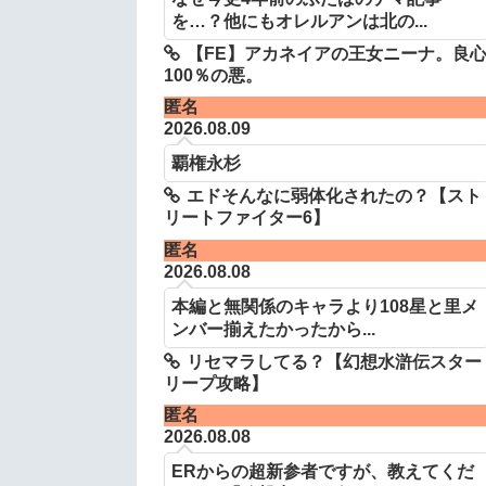
を…？他にもオレルアンは北の...
【FE】アカネイアの王女ニーナ。良
100％の悪。
匿名
2026.08.09
覇権永杉
エドそんなに弱体化されたの？【スト
リートファイター6】
匿名
2026.08.08
本編と無関係のキャラより108星と里メ
ンバー揃えたかったから...
リセマラしてる？【幻想水滸伝スター
リープ攻略】
匿名
2026.08.08
ERからの超新参者ですが、教えてくだ