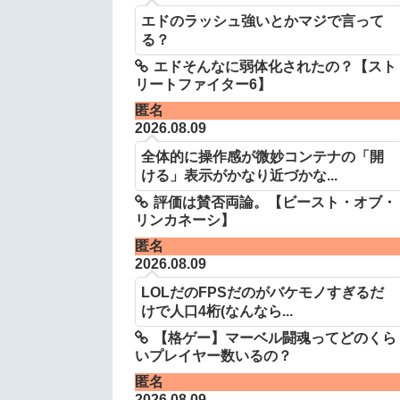
エドのラッシュ強いとかマジで言って
る？
エドそんなに弱体化されたの？【スト
リートファイター6】
匿名
2026.08.09
全体的に操作感が微妙コンテナの「開
ける」表示がかなり近づかな...
評価は賛否両論。【ビースト・オブ・
リンカネーシ】
匿名
2026.08.09
LOLだのFPSだのがバケモノすぎるだ
けで人口4桁(なんなら...
【格ゲー】マーベル闘魂ってどのくら
いプレイヤー数いるの？
匿名
2026.08.09