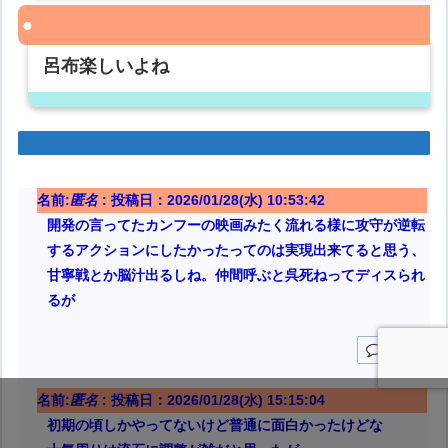
呂布楽しいよね
名前:
匿名
:
投稿日：2026/01/28(水) 10:53:42
開発の言ってたカンフーの映画みたく流れる様に攻守が逆転
するアクションにしたかったってのは実現出来てると思う、
甘寧戦とか脳汁出るしね。仲間呼ぶと呉死ねってディスられ
るが
返信
名前:
匿名
:
投稿日：2026/01/28(水) 15:15:04
初期の頃しかやってないけど普通に面白かったけどな