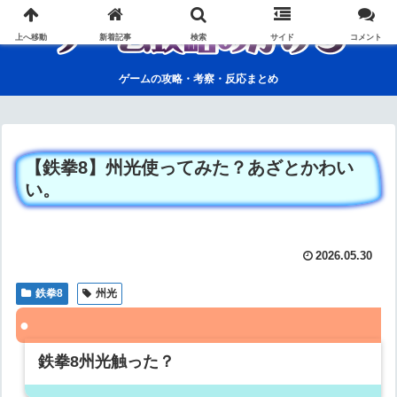
上へ移動
新着記事
検索
サイド
コメント
ゲームの攻略・考察・反応まとめ
【鉄拳8】州光使ってみた？あざとかわい
い。
2026.05.30
鉄拳8
州光
鉄拳8州光触った？