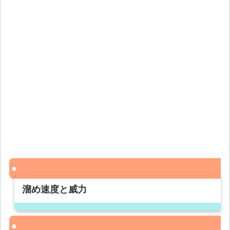
溜め速度と威力