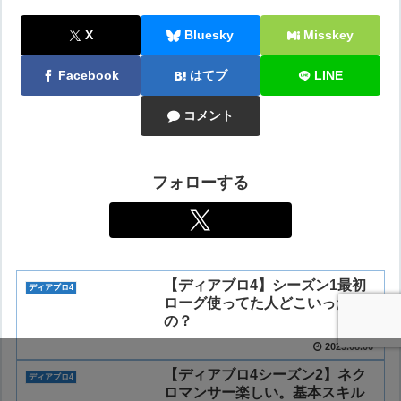
X
Bluesky
Misskey
Facebook
はてブ
LINE
コメント
フォローする
【ディアブロ4】シーズン1最初
ディアブロ4
ローグ使ってた人どこいった
の？
2023.08.06
【ディアブロ4シーズン2】ネク
ディアブロ4
ロマンサー楽しい。基本スキル