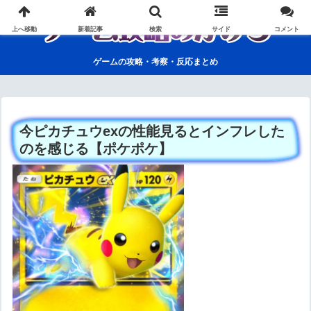
上へ移動
新着記事
検索
サイド
コメント
ゲームの攻略・考察・反応まとめ
今ピカチュウexの性能見るとインフレした
のを感じる【ポケポケ】