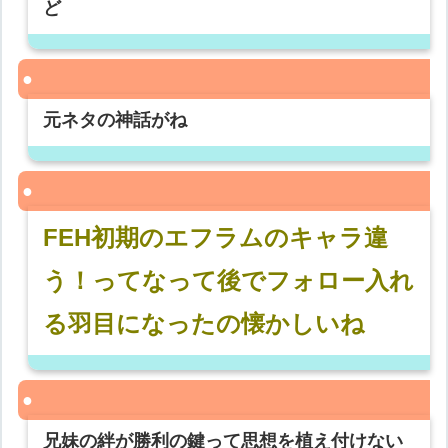
ど
元ネタの神話がね
FEH初期のエフラムのキャラ違
う！ってなって後でフォロー入れ
る羽目になったの懐かしいね
兄妹の絆が勝利の鍵って思想を植え付けない