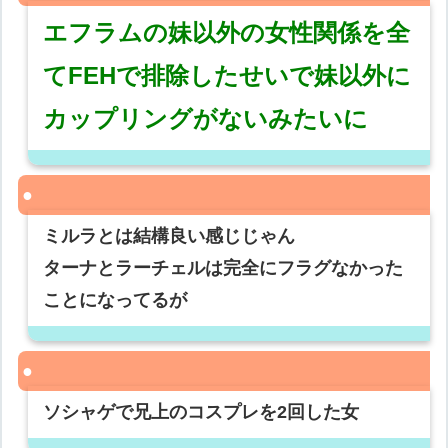
エフラムの妹以外の女性関係を全
てFEHで排除したせいで妹以外に
カップリングがないみたいに
ミルラとは結構良い感じじゃん
ターナとラーチェルは完全にフラグなかった
ことになってるが
ソシャゲで兄上のコスプレを2回した女