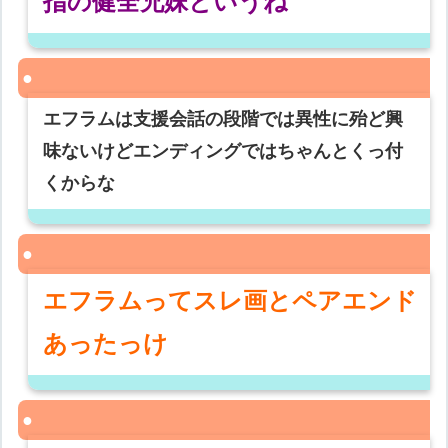
指の健全兄妹というね
エフラムは支援会話の段階では異性に殆ど興
味ないけどエンディングではちゃんとくっ付
くからな
エフラムってスレ画とペアエンド
あったっけ