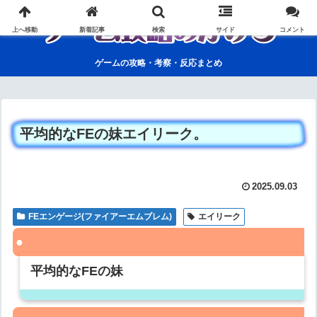
上へ移動
新着記事
検索
サイド
コメント
ゲームの攻略・考察・反応まとめ
平均的なFEの妹エイリーク。
2025.09.03
FEエンゲージ(ファイアーエムブレム)
エイリーク
平均的なFEの妹