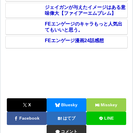
ジェイガンが与えたイメージはある意
味偉大【ファイアーエムブレム】
FEエンゲージのキャラもっと人気出
てもいいと思う。
FEエンゲージ漫画24話感想
X
Bluesky
Misskey
Facebook
はてブ
LINE
コメント