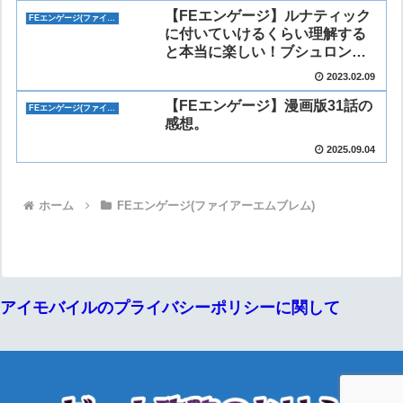
【FEエンゲージ】ルナティック
FEエンゲージ(ファイアーエムブレム)
に付いていけるくらい理解する
と本当に楽しい！ブシュロンが
優秀。
2023.02.09
【FEエンゲージ】漫画版31話の
FEエンゲージ(ファイアーエムブレム)
感想。
2025.09.04
ホーム
FEエンゲージ(ファイアーエムブレム)
アイモバイルのプライバシーポリシーに関して