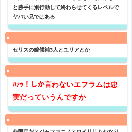
と勝手に別行動して終わらせてくるレベルで
ヤバい兄ではある
セリスの嫁候補3人とユリアとか
ﾊｧｯ！しか言わないエフラムは忠
実だっていうんですか
非固定だとジャファニノとロイリリもかなり