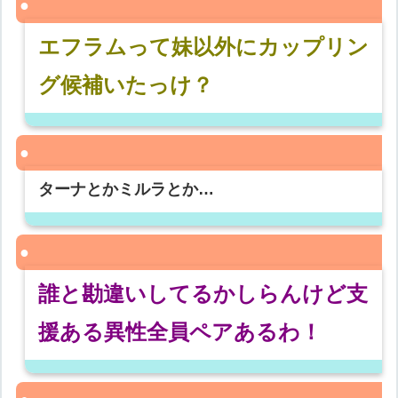
エフラムって妹以外にカップリン
グ候補いたっけ？
ターナとかミルラとか…
誰と勘違いしてるかしらんけど支
援ある異性全員ペアあるわ！