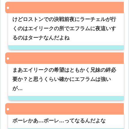
けどロストンでの決戦前夜にラーチェルが行
くのはエイリークの所でエフラムに夜這いす
るのはターナなんだよね
まあエイリークの希望はともかく兄妹の絆必
要か？と思うくらい確かにエフラムは強い
が…
ボーレかあ…ボーレ…ってなるんだよな