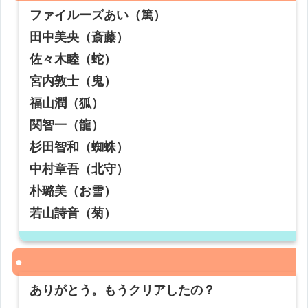
ファイルーズあい（篤）
田中美央（斎藤）
佐々木睦（蛇）
宮内敦士（鬼）
福山潤（狐）
関智一（龍）
杉田智和（蜘蛛）
中村章吾（北守）
朴璐美（お雪）
若山詩音（菊）
ありがとう。もうクリアしたの？