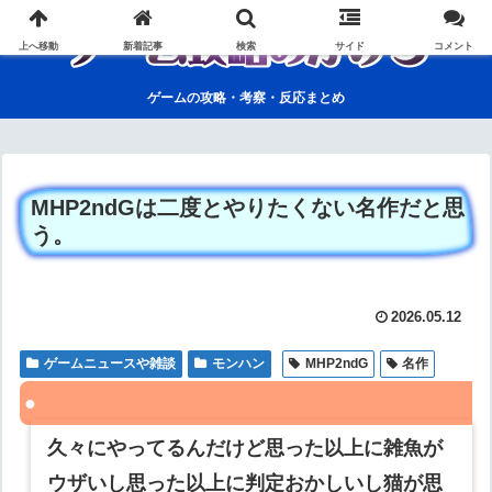
上へ移動
新着記事
検索
サイド
コメント
ゲームの攻略・考察・反応まとめ
MHP2ndGは二度とやりたくない名作だと思
う。
2026.05.12
ゲームニュースや雑談
モンハン
MHP2ndG
名作
久々にやってるんだけど思った以上に雑魚が
ウザいし思った以上に判定おかしいし猫が思