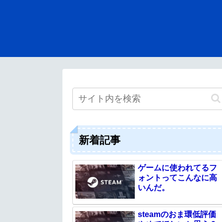
新着記事
ゲームに使われてるフ
ォントってこんなに高
いんだ。
steamのおま環低評価