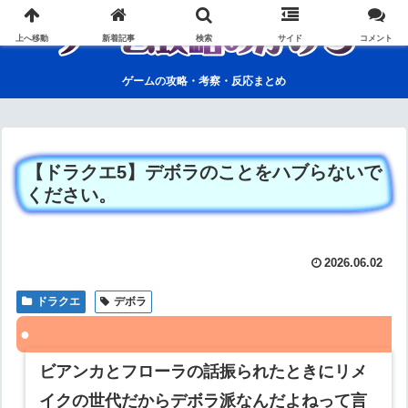
上へ移動
新着記事
検索
サイド
コメント
ゲームの攻略・考察・反応まとめ
【ドラクエ5】デボラのことをハブらないで
ください。
2026.06.02
ドラクエ
デボラ
ビアンカとフローラの話振られたときにリメ
イクの世代だからデボラ派なんだよねって言