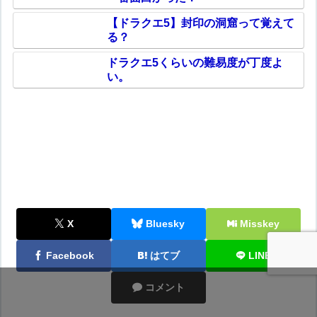
【ドラクエ5】封印の洞窟って覚えて
る？
ドラクエ5くらいの難易度が丁度よ
い。
X
Bluesky
Misskey
Facebook
はてブ
LINE
コメント