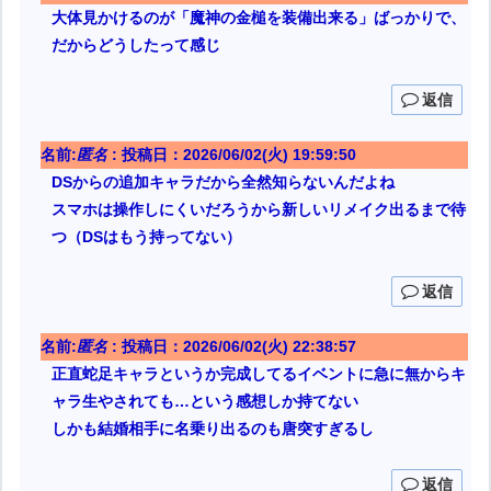
大体見かけるのが「魔神の金槌を装備出来る」ばっかりで、
だからどうしたって感じ
返信
名前:
匿名
:
投稿日：2026/06/02(火) 19:59:50
DSからの追加キャラだから全然知らないんだよね
スマホは操作しにくいだろうから新しいリメイク出るまで待
つ（DSはもう持ってない）
返信
名前:
匿名
:
投稿日：2026/06/02(火) 22:38:57
正直蛇足キャラというか完成してるイベントに急に無からキ
ャラ生やされても…という感想しか持てない
しかも結婚相手に名乗り出るのも唐突すぎるし
返信