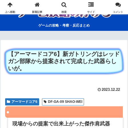
上へ移動
新着記事
検索
サイド
コメント
ゲームの攻略・考察・反応まとめ
【アーマードコア6】新ガトリングはレッド
ガン部隊から提案されて完成した武器らし
いが。
2023.12.22
アーマードコア6
DF-GA-09 SHAO-WEI
現場からの提案で出来上がった傑作肩武器