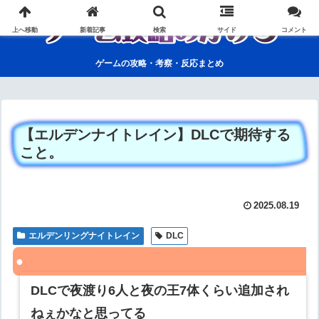
上へ移動
新着記事
検索
サイド
コメント
ゲームの攻略・考察・反応まとめ
【エルデンナイトレイン】DLCで期待する
こと。
2025.08.19
エルデンリングナイトレイン
DLC
DLCで夜渡り6人と夜の王7体くらい追加され
ねぇかなと思ってる